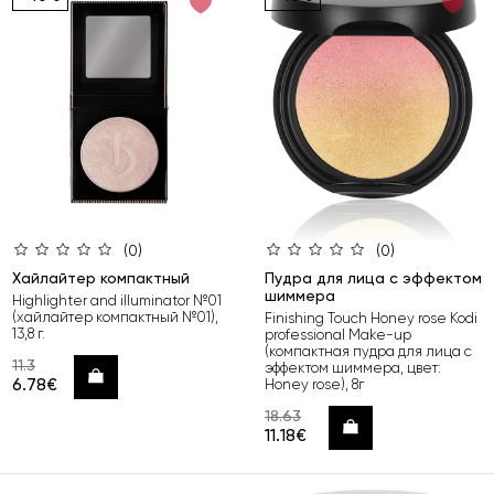
(0)
(0)
Хайлайтер компактный
Пудра для лица с эффектом
шиммера
Highlighter and illuminator №01
(хайлайтер компактный №01),
Finishing Touch Honey rose Kodi
13,8 г.
professional Make-up
(компактная пудра для лица с
11.3
эффектом шиммера, цвет:
Купить
6.78€
Honey rose), 8г
18.63
Купить
11.18€