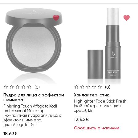
(0)
(0)
Пудра для лица с эффектом
Хайлайтер-стик
шиммера
Highlighter Face Stick Fresh
(хайлайтер в стике, цвет:
Finishing Touch Affogato Kodi
фреш), 12г
professional Make-up
(компактная пудра для лица с
12.42€
эффектом шиммера,
цвет:Affogato), 8г
Сообщить о наличии
18.63€