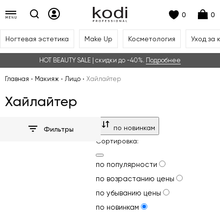
0
0
Ногтевая эстетика
Make Up
Косметология
Уход за 
HOT BEAUTY SALE | скидки до -40%.
Подробнее
Главная
Макияж
Лицо
Хайлайтер
Хайлайтер
по новинкам
Фильтры
Сортировка:
по популярности
по возрастанию цены
по убыванию цены
по новинкам