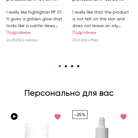
I really like highlighter № 01.
I really like that the product
It gives a golden glow that
is not felt on the skin and
looks like a subtle dewy
does not leave an oily
glow on the skin.
Подробнее
sheen. This highlighter looks
Подробнее
very natural, as if it glows
26.09.2024 Adalyn
03.11.2024 Mika
from within.
Персонально для вас
-25%