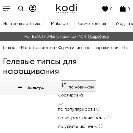
0
0
Ногтевая эстетика
Make Up
Косметология
Уход за 
HOT BEAUTY SALE | скидки до -40%.
Подробнее
Главная
Ногтевая эстетика
Формы и типсы для наращивания
Геле
Гелевые типсы для
наращивания
по новинкам
Фильтры
Сортировка:
по популярности
по возрастанию цены
по убыванию цены