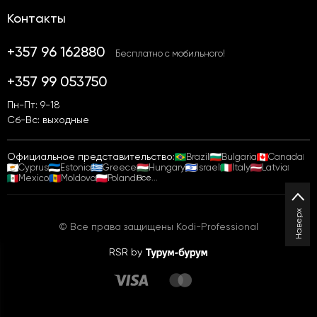
Контакты
+357 96 162880
Бесплатно с мобильного!
+357 99 053750
Пн-Пт: 9-18
Сб-Вс: выходные
Официальное представительство:
Brazil
Bulgaria
Canada
Cyprus
Estonia
Greece
Hungary
Israel
Italy
Latvia
Mexico
Moldova
Poland
Все...
Наверх
© Все права защищены Kodi-Professional
RSR by