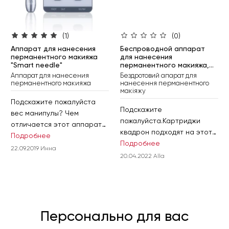
(1)
(0)
Аппарат для нанесения
Беспроводной аппарат
перманентного макияжа
для нанесения
"Smart needle"
перманентного макияжа,
тату и мини-тату RP-384
Аппарат для нанесения
Бездротовий апарат для
перманентного макияжа
нанесення перманентного
макіяжу
Подскажите пожалуйста
Подскажите
вес манипулы? Чем
пожалуйста.Картриджи
отличается этот аппарат
квадрон подходят на этот
Подробнее
от модели Dimond?
аппарат?
Подробнее
22.09.2019 Инна
20.04.2022 Alla
Персонально для вас