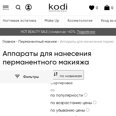
0
0
Ногтевая эстетика
Make Up
Косметология
Уход за 
HOT BEAUTY SALE | скидки до -40%.
Подробнее
Главная
Перманентный макияж
Аппараты для нанесения перман
Аппараты для нанесения
перманентного макияжа
по новинкам
Фильтры
Сортировка:
по популярности
по возрастанию цены
по убыванию цены