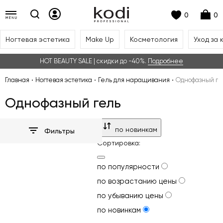
0
0
Ногтевая эстетика
Make Up
Косметология
Уход за 
HOT BEAUTY SALE | скидки до -40%.
Подробнее
Главная
Ногтевая эстетика
Гель для наращивания
Однофазный ге
Однофазный гель
по новинкам
Фильтры
Сортировка:
по популярности
по возрастанию цены
по убыванию цены
по новинкам